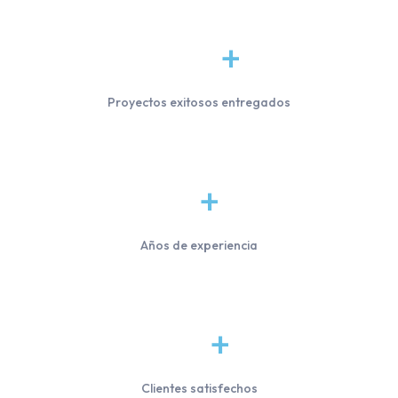
1
0
0
+
Proyectos exitosos entregados
3
+
Años de experiencia
5
0
+
Clientes satisfechos